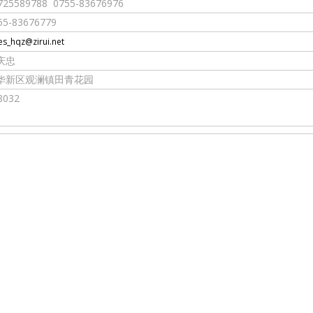
25589788 0755-83676976
5-83676779
es_hqz@zirui.net
庆忠
华新区观澜镇田青花园
032