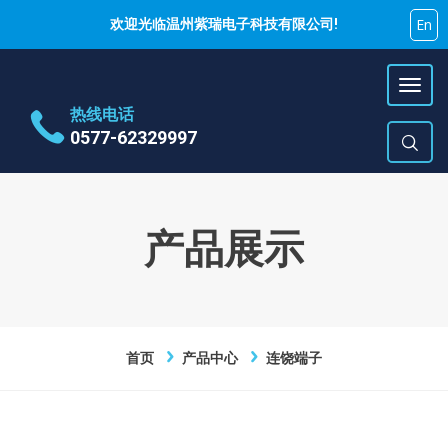
En
欢迎光临温州紫瑞电子科技有限公司!
热线电话
0577-62329997
地址
乐清市蒲岐镇特色工业区
时间
周一~周六 9:00~17:00
产品展示
E-Mail
hujiyao@zirui.net
首页
产品中心
连饶端子