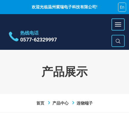
En
欢迎光临温州紫瑞电子科技有限公司!
热线电话
0577-62329997
地址
乐清市蒲岐镇特色工业区
时间
周一~周六 9:00~17:00
产品展示
E-Mail
hujiyao@zirui.net
首页
产品中心
连饶端子