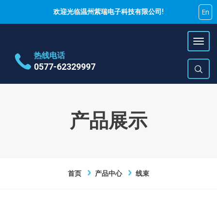
En
欢迎光临温州紫瑞电子科技有限公司!
热线电话
0577-62329997
地址
乐清市蒲岐镇特色工业区
时间
周一~周六 9:00~17:00
产品展示
E-Mail
hujiyao@zirui.net
首页
产品中心
线束