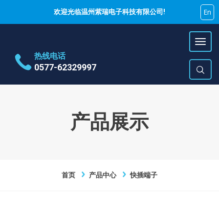
En
欢迎光临温州紫瑞电子科技有限公司!
热线电话
0577-62329997
地址
乐清市蒲岐镇特色工业区
时间
周一~周六 9:00~17:00
产品展示
E-Mail
hujiyao@zirui.net
首页
产品中心
快插端子