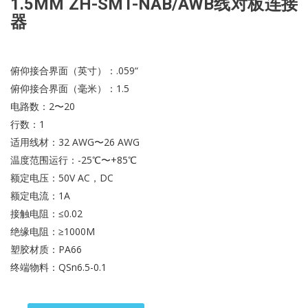
1.5MM ZH-SMT-NAB/AWB线对板连接
器
俯仰接合界面（英寸）：.059“
俯仰接合界面（毫米）：1.5
电路数：2〜20
行数：1
适用线材：32 AWG〜26 AWG
温度范围运行：-25℃〜+85℃
额定电压：50V AC，DC
额定电流：1A
接触电阻：≤0.02
绝缘电阻：≥1000M
塑胶材质：PA66
终端物料：QSn6.5-0.1