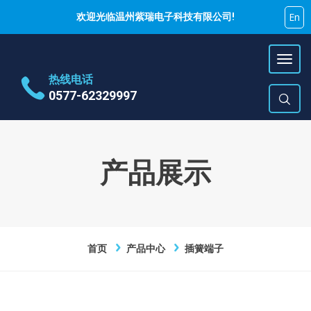
En
欢迎光临温州紫瑞电子科技有限公司!
热线电话
0577-62329997
地址
乐清市蒲岐镇特色工业区
时间
周一~周六 9:00~17:00
产品展示
E-Mail
hujiyao@zirui.net
首页
产品中心
插簧端子