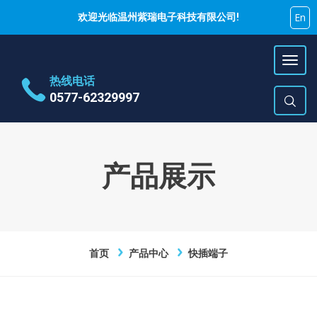
En
欢迎光临温州紫瑞电子科技有限公司!
热线电话
0577-62329997
地址
乐清市蒲岐镇特色工业区
时间
周一~周六 9:00~17:00
产品展示
E-Mail
hujiyao@zirui.net
首页
产品中心
快插端子