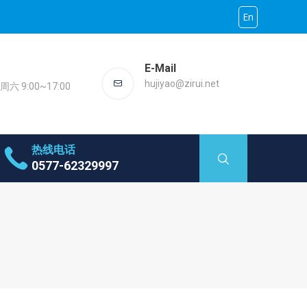
En
E-Mail
hujiyao@zirui.net
六 9:00~17:00
热线电话
0577-62329997