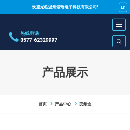
En
欢迎光临温州紫瑞电子科技有限公司!
热线电话
0577-62329997
地址
乐清市蒲岐镇特色工业区
时间
周一~周六 9:00~17:00
产品展示
E-Mail
hujiyao@zirui.net
首页
产品中心
变频盒