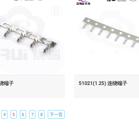
查看
查看
连绕端子
51021(1.25) 连绕端子
4
5
6
7
8
下一页