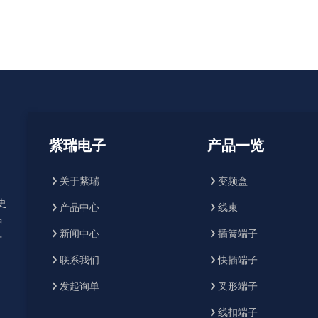
紫瑞电子
产品一览
关于紫瑞
变频盒
史
产品中心
线束
种
新闻中心
插簧端子
广
联系我们
快插端子
发起询单
叉形端子
线扣端子