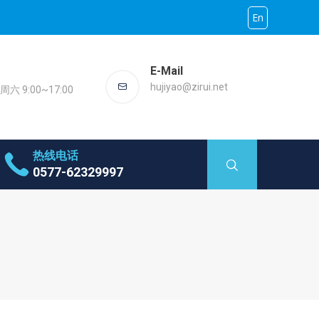
En
E-Mail
hujiyao@zirui.net
六 9:00~17:00
热线电话
0577-62329997